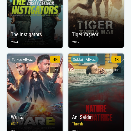
The Instigators
Tiger Yaşıyor
2024
2017
Türkçe Altyazı
4K
Dublaj - Altyazı
4K
173
86
War 2
Ani Saldırı
वॉर 2
Thrash