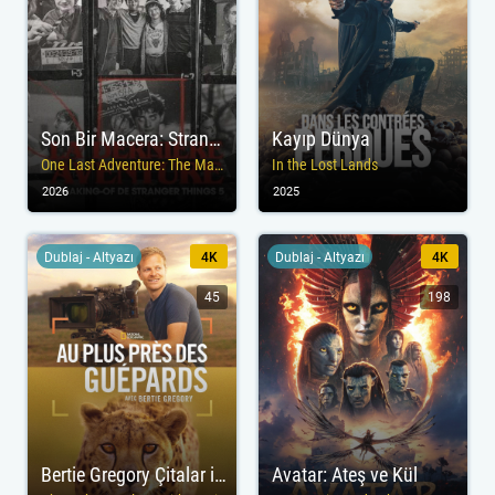
Son Bir Macera: Stranger Things 5. Sezon Kamera Arkası
Kayıp Dünya
One Last Adventure: The Making of Stranger Things 5
In the Lost Lands
2026
2025
Dublaj - Altyazı
4K
Dublaj - Altyazı
4K
45
198
Bertie Gregory Çitalar ile Yüz Yüze
Avatar: Ateş ve Kül