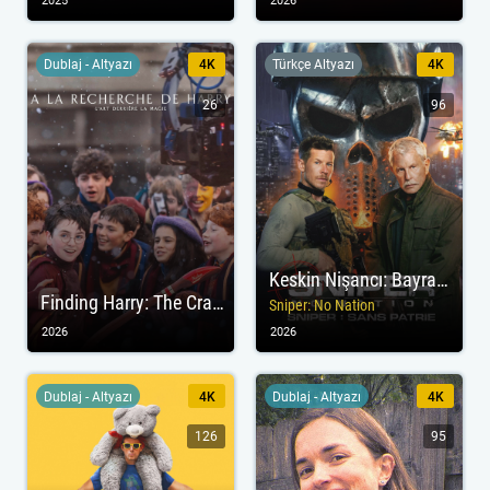
2025
2026
Dublaj - Altyazı
4K
Türkçe Altyazı
4K
26
96
Keskin Nişancı: Bayraksız
Finding Harry: The Craft Behind the Magic
Sniper: No Nation
2026
2026
Dublaj - Altyazı
4K
Dublaj - Altyazı
4K
126
95