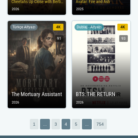
Cheetahs Up Close with Bertie Gregory
Avatar: Fire and Ash
2026
2025
Türkçe Altyazı
4K
Dublaj - Altyazı
4K
91
93
The Mortuary Assistant
BTS: THE RETURN
2026
2026
1
...
3
4
5
...
754