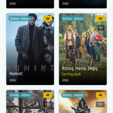
2026
2026
Dublaj - Altyazı
4K
Dublaj - Altyazı
4K
120
92
Konuş, Havla, Değiş
Humint
Eat Pray Bark
2026
2026
Dublaj - Altyazı
4K
Dublaj - Altyazı
4K
123
101