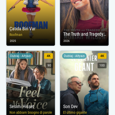
Çatıda Biri Var
The Truth and Tragedy of Moriah Wilson
Roofman
2025
2026
Dublaj - Altyazı
4K
Dublaj - Altyazı
4K
90
100
Sesimi Hisset
Son Dev
Non abbiam bisogno di parole
El último gigante